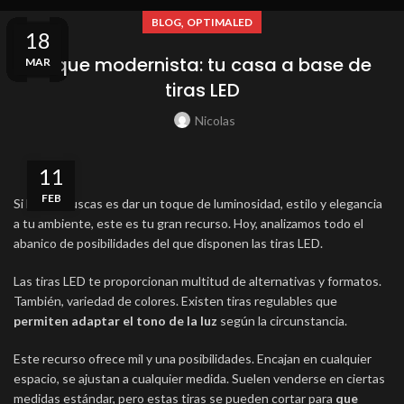
,
BLOG
OPTIMALED
24
04
30
13
06
29
22
15
08
01
25
18
Toque modernista: tu casa a base de
MAR
MAR
MAY
MAY
ABR
ABR
ABR
ABR
ABR
ABR
SEP
JUL
tiras LED
Nicolas
11
FEB
Si lo que buscas es dar un toque de luminosidad, estilo y elegancia
a tu ambiente, este es tu gran recurso. Hoy, analizamos todo el
abanico de posibilidades del que disponen las tiras LED.
Las tiras LED te proporcionan multitud de alternativas y formatos.
También, variedad de colores. Existen tiras regulables que
permiten adaptar el tono de la luz
según la circunstancia.
Este recurso ofrece mil y una posibilidades. Encajan en cualquier
espacio, se ajustan a cualquier medida. Suelen venderse en ciertas
medidas estándar, pero estas tiras se pueden cortar para
que