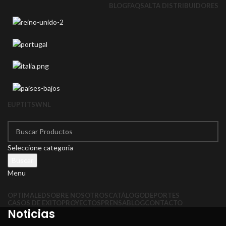
BLOG
FAQS
ALTA DISTRIBUIDORES
EU
PT
IT
SW
NL
Seleccione categoria
Buscar
Menu
OPTIMALED
SOBRE NOSOTROS
CATÁLOGO
DEPORTES
CASOS DE EXITO
PROYECTOS
PRENSA
BLOG
CONTACTO
Noticias