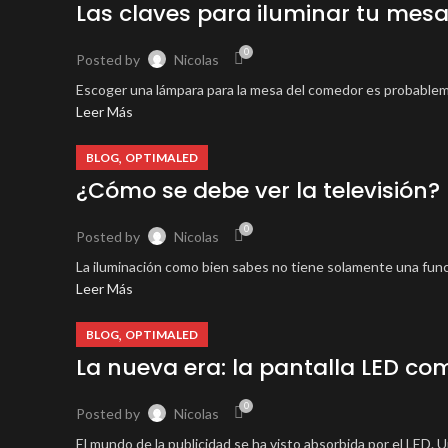
Las claves para iluminar tu mes
0
Posted by
Nicolas
Escoger una lámpara para la mesa del comedor es probablemen
Leer Más
,
BLOG
OPTIMALED
¿Cómo se debe ver la televisión?
0
Posted by
Nicolas
La iluminación como bien sabes no tiene solamente una funci
Leer Más
,
BLOG
OPTIMALED
La nueva era: la pantalla LED co
0
Posted by
Nicolas
El mundo de la publicidad se ha visto absorbida por el LED. Un