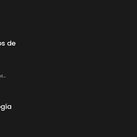
os de
t...
ogía