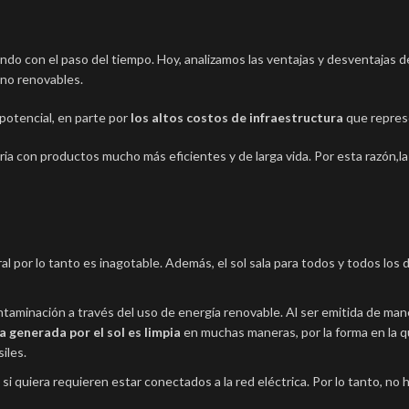
do con el paso del tiempo. Hoy, analizamos las ventajas y desventajas de
 no renovables.
potencial, en parte por
los altos costos de infraestructura
que repres
stria con productos mucho más eficientes y de larga vida. Por esta razón,l
al por lo tanto es inagotable. Además, el sol sala para todos y todos los dí
taminación a través del uso de energía renovable. Al ser emitida de man
ía generada por el sol es limpia
en muchas maneras, por la forma en la q
iles.
 si quiera requieren estar conectados a la red eléctrica. Por lo tanto, no