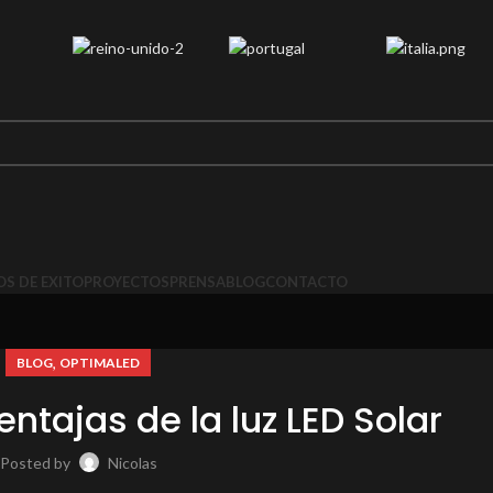
S DE EXITO
PROYECTOS
PRENSA
BLOG
CONTACTO
,
BLOG
OPTIMALED
ntajas de la luz LED Solar
Posted by
Nicolas