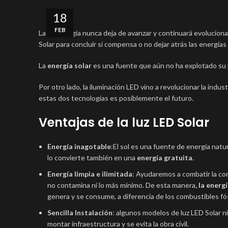
18
FEB
La tecnología nunca deja de avanzar y continuará evolucionan
Solar para concluir si compensa o no dejar atrás las energías
La
energía solar
es una fuente que aún no ha explotado su 
Por otro lado, la iluminación LED vino a revolucionar la indu
estas dos tecnologías es posiblemente el futuro.
Ventajas de la luz LED Solar
Energía inagotable
:El sol es una fuente de energía natur
lo convierte también en una
energía gratuita
.
Energía limpia e ilimitada
: Ayudaremos a combatir la con
no contamina ni lo más mínimo. De esta manera
, la energ
genera y se consume, a diferencia de los combustibles fós
Sencilla Instalación
: algunos modelos de luz LED Solar ni
montar infraestructura y se evita la obra civil.