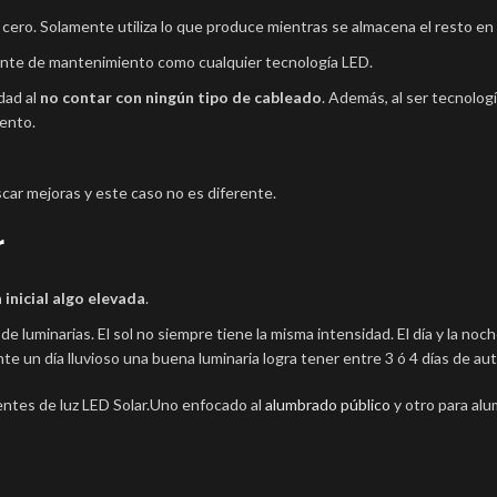
cero. Solamente utiliza lo que produce mientras se almacena el resto en l
ente de mantenimiento como cualquier tecnología LED.
dad al
no contar con ningún tipo de cableado
. Además, al ser tecnologí
iento.
scar mejoras y este caso no es diferente.
r
 inicial algo elevada
.
 de luminarias. El sol no siempre tiene la misma intensidad. El día y la noc
nte un día lluvioso una buena luminaria logra tener entre 3 ó 4 días de au
ntes de luz LED Solar.Uno enfocado al
alumbrado público
y otro para alu