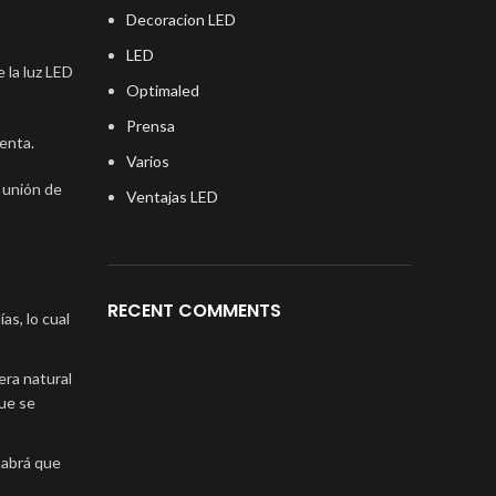
Decoracion LED
LED
 la luz LED
Optimaled
Prensa
enta.
Varios
a unión de
Ventajas LED
RECENT COMMENTS
as, lo cual
era natural
ue se
 habrá que