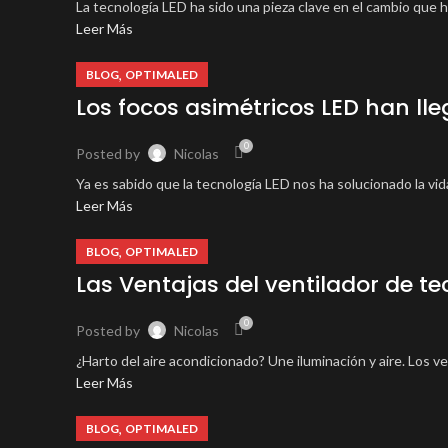
La tecnología LED ha sido una pieza clave en el cambio que h
Leer Más
,
BLOG
OPTIMALED
Los focos asimétricos LED han l
0
Posted by
Nicolas
Ya es sabido que la tecnología LED nos ha solucionado la vi
Leer Más
,
BLOG
OPTIMALED
Las Ventajas del ventilador de t
0
Posted by
Nicolas
¿Harto del aire acondicionado? Une iluminación y aire. Los 
Leer Más
,
BLOG
OPTIMALED