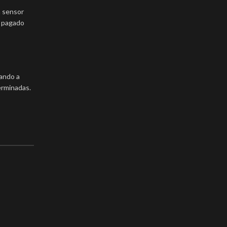
n sensor
e pagado
ando a
erminadas.