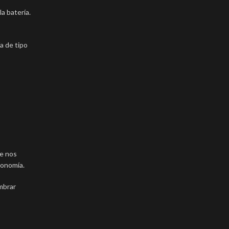
a batería.
a de tipo
he nos
tonomía.
mbrar