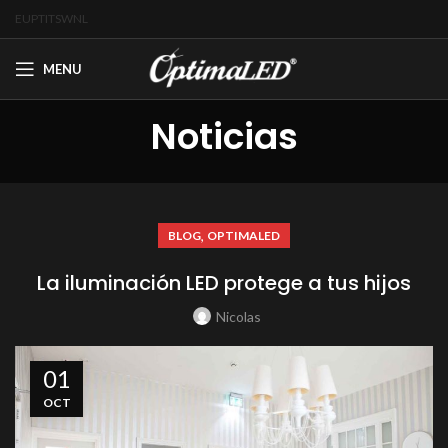
EU
PT
IT
SW
NL
MENU
Noticias
,
BLOG
OPTIMALED
La iluminación LED protege a tus hijos
Nicolas
01
OCT