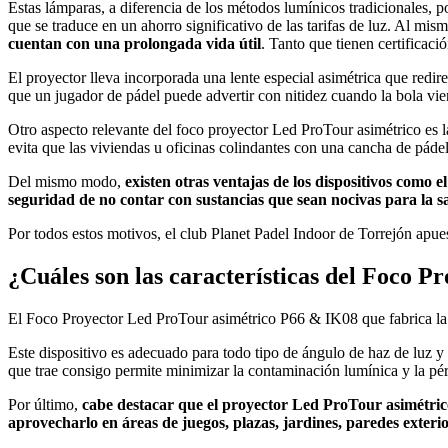
Estas lámparas, a diferencia de los métodos lumínicos tradicionales,
que se traduce en un ahorro significativo de las tarifas de luz. Al mis
cuentan con una prolongada vida útil
. Tanto que tienen certificac
El proyector lleva incorporada una lente especial asimétrica que redire
que un jugador de pádel puede advertir con nitidez cuando la bola vien
Otro aspecto relevante del foco proyector Led ProTour asimétrico es la
evita que las viviendas u oficinas colindantes con una cancha de pádel
Del mismo modo,
existen otras ventajas de los dispositivos como
seguridad de no contar con sustancias que sean nocivas para la 
Por todos estos motivos, el club Planet Padel Indoor de Torrejón apue
¿Cuáles son las características del Foco 
El Foco Proyector Led ProTour asimétrico P66 & IK08 que fabrica la
Este dispositivo es adecuado para todo tipo de ángulo de haz de luz y 
que trae consigo permite minimizar la contaminación lumínica y la pér
Por último,
cabe destacar que el proyector Led ProTour asimétri
aprovecharlo en áreas de juegos, plazas, jardines, paredes exterio