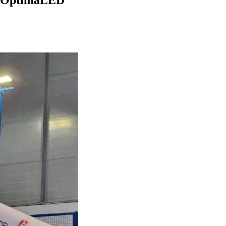
os ÓptimaLED