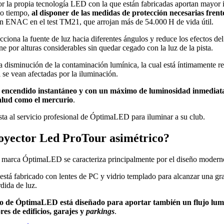
 por la propia tecnología LED con la que están fabricadas aportan mayo
mo tiempo,
al disponer de las medidas de protección necesarias frente 
ión ENAC en el test TM21, que arrojan más de 54.000 H de vida útil.
cciona la fuente de luz hacia diferentes ángulos y reduce los efectos de
e por alturas considerables sin quedar cegado con la luz de la pista.
 disminución de la contaminación lumínica, la cual está íntimamente rel
 se vean afectadas por la iluminación.
 el encendido instantáneo y con un máximo de luminosidad inmediata
salud como el mercurio
.
sta al servicio profesional de ÓptimaLED para iluminar a su club.
Proyector Led ProTour asimétrico?
 marca ÓptimaLED se caracteriza principalmente por el diseño modern
está fabricado con lentes de PC y vidrio templado para alcanzar una gra
dida de luz.
co de ÓptimaLED está diseñado para aportar también un flujo lumi
res de edificios, garajes y
parkings
.