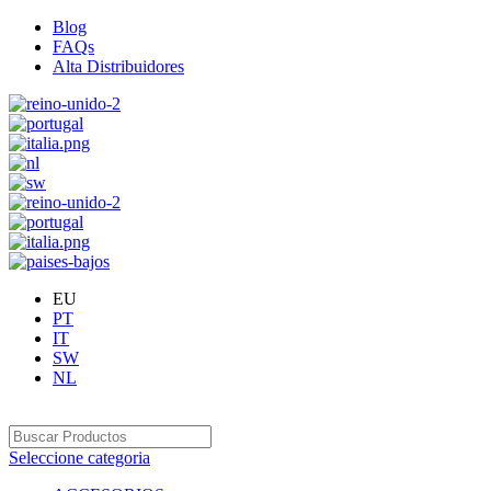
Blog
FAQs
Alta Distribuidores
EU
PT
IT
SW
NL
Seleccione categoria