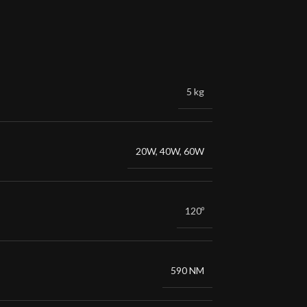
5 kg
20W
,
40W
,
60W
120º
590 NM