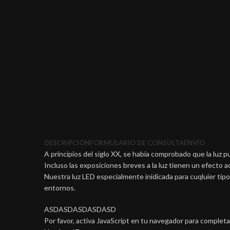
DESCRIPCIÓN
FORMULARIO DE CONSULTA
ENVÍO
A principios del siglo XX, se había comprobado que la luz 
Incluso las exposiciones breves a la luz tienen un efecto a
Nuestra luz LED especialmente inidicada para cuqluier tip
entornos.
ASDASDASDASDASD
Por favor, activa JavaScript en tu navegador para completa