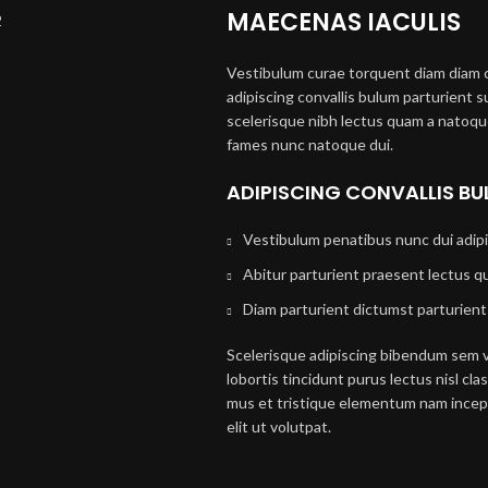
MAECENAS IACULIS
Vestibulum curae torquent diam diam 
adipiscing convallis bulum parturient s
scelerisque nibh lectus quam a natoque
fames nunc natoque dui.
ADIPISCING CONVALLIS B
Vestibulum penatibus nunc dui adipi
Abitur parturient praesent lectus q
Diam parturient dictumst parturient 
Scelerisque adipiscing bibendum sem ve
lobortis tincidunt purus lectus nisl c
mus et tristique elementum nam incep
elit ut volutpat.