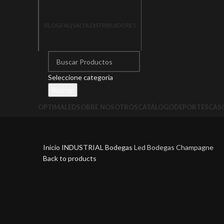
BLOG
FAQS
ALTA DISTRIBUIDORES
Seleccione categoria
Buscar
OPTIMALED
SOBRE NOSOTROS
CATÁLOGO
DEPORTES
CASO
Inicio
INDUSTRIAL
Bodegas
Led Bodegas Champagne
Back to products
590 NM