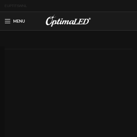
EU
PT
IT
SW
NL
MENU