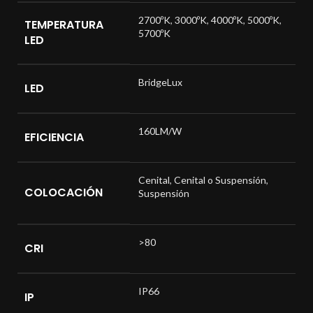
2700ºK
,
3000ºK
,
4000ºK
,
5000ºK
,
TEMPERATURA
5700ºK
LED
BridgeLux
LED
160LM/W
EFICIENCIA
Cenital
,
Cenital o Suspensión
,
COLOCACIÓN
Suspensión
>80
CRI
IP66
IP