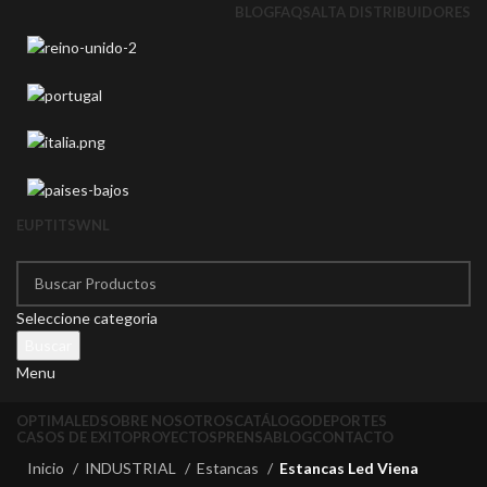
BLOG
FAQS
ALTA DISTRIBUIDORES
EU
PT
IT
SW
NL
Seleccione categoria
Buscar
Menu
OPTIMALED
SOBRE NOSOTROS
CATÁLOGO
DEPORTES
CASOS DE EXITO
PROYECTOS
PRENSA
BLOG
CONTACTO
Inicio
INDUSTRIAL
Estancas
Estancas Led Viena