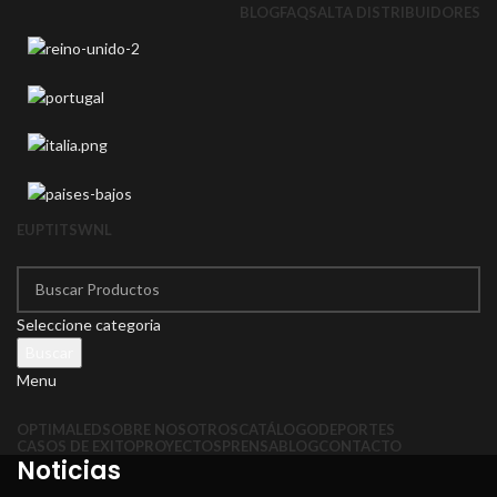
BLOG
FAQS
ALTA DISTRIBUIDORES
EU
PT
IT
SW
NL
Seleccione categoria
Buscar
Menu
OPTIMALED
SOBRE NOSOTROS
CATÁLOGO
DEPORTES
CASOS DE EXITO
PROYECTOS
PRENSA
BLOG
CONTACTO
Noticias