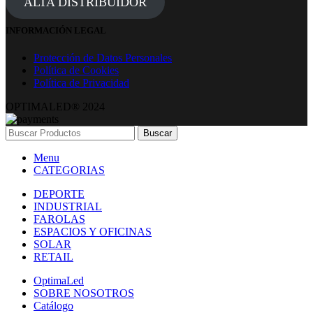
ALTA DISTRIBUIDOR
INFORMACIÓN LEGAL
Protección de Datos Personales
Política de Cookies
Política de Privacidad
OPTIMALED® 2024
Buscar
Menu
CATEGORIAS
DEPORTE
INDUSTRIAL
FAROLAS
ESPACIOS Y OFICINAS
SOLAR
RETAIL
OptimaLed
SOBRE NOSOTROS
Catálogo