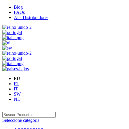
Blog
FAQs
Alta Distribuidores
EU
PT
IT
SW
NL
Seleccione categoria