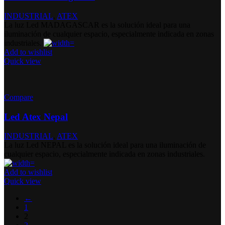
INDUSTRIAL
,
ATEX
La luz Led MADAGASCAR es la solución ideal para una
iluminación de cualquier espacio, especialmente indicada en zonas
industriales.
Add to wishlist
Quick view
Compare
Led Atex Nepal
INDUSTRIAL
,
ATEX
La luz Led NEPAL es la solución ideal para una iluminación de
cualquier espacio, especialmente indicada en zonas industriales.
Add to wishlist
Quick view
←
1
2