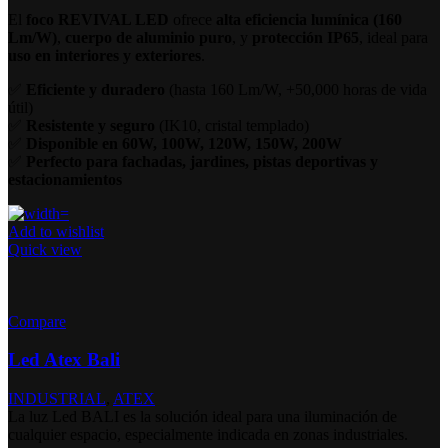
El
foco REVIVAL LED
ofrece
alta eficiencia lumínica (160
Lm/W)
,
cuerpo de aluminio puro
, y
protección IP65
, ideal para
uso en interiores y exteriores
.
✅
Eficiente y duradero
(hasta 160 Lm/W, +50,000 horas de vida
útil)
✅
Resistente y seguro
(IK10, cristal templado)
✅
Disponible en 60W, 100W, 120W, 150W, 200W
✅
Perfecto para fachadas, jardines, pistas deportivas y
estacionamientos
Add to wishlist
Quick view
Compare
Led Atex Bali
INDUSTRIAL
,
ATEX
La luz Led BALI es la solución ideal para una iluminación de
cualquier espacio, especialmente indicada en zonas industriales.