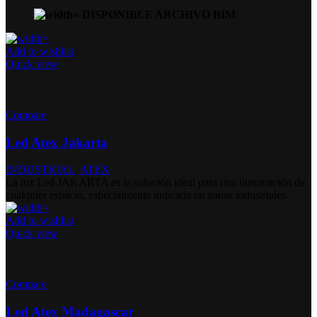
DISPONIBLE ARCHIVO BIM
Add to wishlist
Quick view
Compare
Led Atex Jakarta
INDUSTRIAL
,
ATEX
La luz Led JAKARTA es la solución ideal para una iluminación de
cualquier espacio, especialmente indicada en zonas industriales
Add to wishlist
Quick view
Compare
Led Atex Madagascar