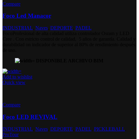
Compare
Foco Led Manacor
INDUSTRIAL
,
Naves
,
DEPORTE
,
PADEL
FocoProfesional de alta calidad utiliza controlador Osram y LED
Cree . Con estricto control de calidad, 5 años de garantía. Calidad y
durabilidad on indicador de superior al 80% de rendimiento después
de uso.
DISPONIBLE ARCHIVO BIM
Add to wishlist
Quick view
Compare
Foco LED REVIVAL
INDUSTRIAL
,
Naves
,
DEPORTE
,
PADEL
,
PICKLEBALL
,
ProTour