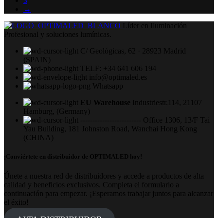
3
→
Líder en Iluminación
Profesional y soluciones lumínicas.
C/ Geológicas, 62 · 28923 Madrid
(SPAIN)
TELF: +34 641 606 194
info@optimaled.es
Whatsapp
EU Warehouse
Industriestr.114, 21107
Hamburg, (Germany)
------------------------- Office 1306, 13/F Tai
Yau Building, 181 Johnston Road, Wanchai Hong Kong
(CHINA)
¡Conviértete en distribuidor de OPTIMALED hoy!
Únete a nuestra red de distribuidores y accede a productos de alta
calidad y beneficios exclusivos. Completa el formulario a
continuación para empezar. ¡Esperamos trabajar juntos para alcanzar
el éxito!