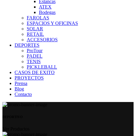
Estancas
ATEX
Bodegas
FAROLAS
ESPACIOS Y OFICINAS
SOLAR
RETAIL
ACCESORIOS
DEPORTES
ProTour
PADEL
TENIS
PICKLEBALL
CASOS DE EXITO
PROYECTOS
Prensa
Blog
Contacto
DEPORTIVO
Ver Productos