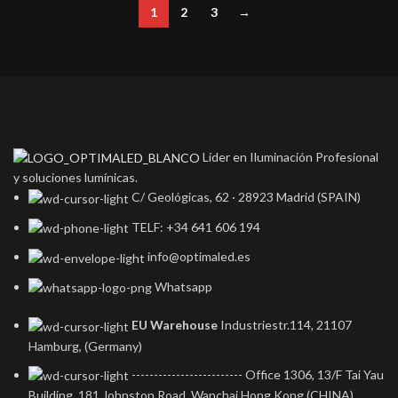
1
2
3
→
Líder en Iluminación Profesional
y soluciones lumínicas.
C/ Geológicas, 62 · 28923 Madrid (SPAIN)
TELF: +34 641 606 194
info@optimaled.es
Whatsapp
EU Warehouse
Industriestr.114, 21107
Hamburg, (Germany)
------------------------- Office 1306, 13/F Tai Yau
Building, 181 Johnston Road, Wanchai Hong Kong (CHINA)