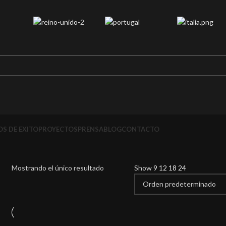
S DE EXITO
PROYECTOS
PRENSA
BLOG
CONTACTO
Mostrando el único resultado
Show
9
12
18
24