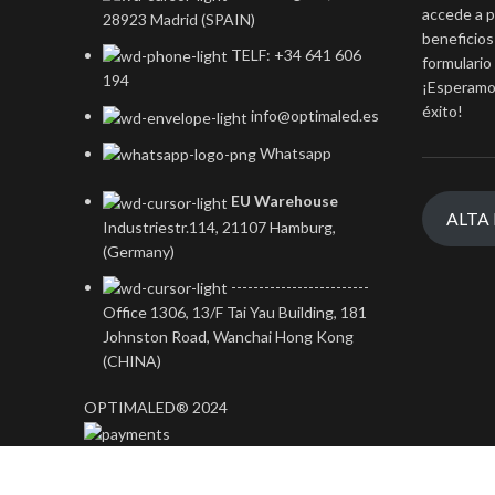
accede a p
28923 Madrid (SPAIN)
beneficios
TELF: +34 641 606
formulario
194
¡Esperamos
éxito!
info@optimaled.es
Whatsapp
EU Warehouse
ALTA
Industriestr.114, 21107 Hamburg,
(Germany)
-------------------------
Office 1306, 13/F Tai Yau Building, 181
Johnston Road, Wanchai Hong Kong
(CHINA)
OPTIMALED® 2024