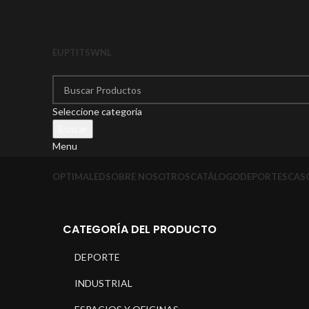
EU
PT
IT
SW
NL
Seleccione categoria
Buscar
Menu
OPTIMALED
SOBRE NOSOTROS
CATÁLOGO
DEPORTES
CASO
CATEGORÍA DEL PRODUCTO
DEPORTE
INDUSTRIAL